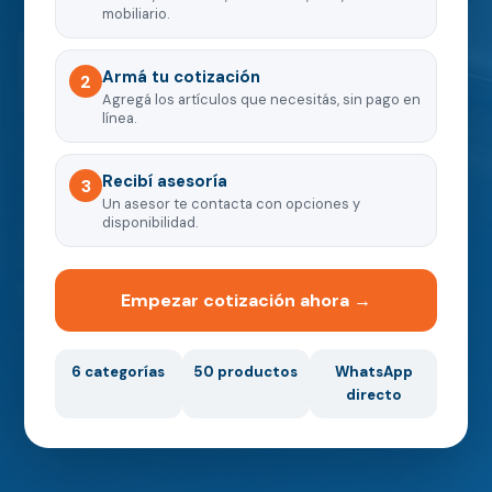
mobiliario.
Armá tu cotización
2
Agregá los artículos que necesitás, sin pago en
línea.
Recibí asesoría
3
Un asesor te contacta con opciones y
disponibilidad.
Empezar cotización ahora →
6 categorías
50 productos
WhatsApp
directo