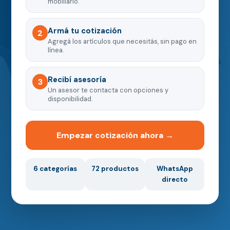
mobiliario.
Armá tu cotización
2
Agregá los artículos que necesitás, sin pago en
línea.
Recibí asesoría
3
Un asesor te contacta con opciones y
disponibilidad.
Empezar cotización ahora →
6 categorías
72 productos
WhatsApp
directo